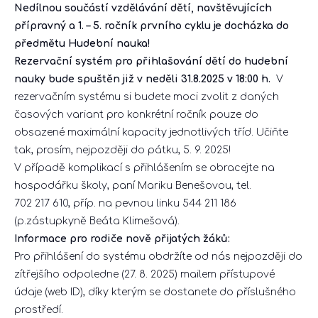
Nedílnou součástí vzdělávání dětí, navštěvujících
přípravný a 1. – 5. ročník prvního cyklu je docházka do
předmětu Hudební nauka!
Rezervační systém pro přihlašování dětí do hudební
nauky bude spuštěn již v neděli 31.8.2025 v 18:00 h.
V
rezervačním systému si budete moci zvolit z daných
časových variant pro konkrétní ročník pouze do
obsazené maximální kapacity jednotlivých tříd. Učiňte
tak, prosím, nejpozději do pátku, 5. 9. 2025!
V případě komplikací s přihlášením se obracejte na
hospodářku školy, paní Mariku Benešovou, tel.
702 217 610, příp. na pevnou linku 544 211 186
(p.zástupkyně Beáta Klimešová).
Informace pro rodiče nově přijatých žáků:
Pro přihlášení do systému obdržíte od nás nejpozději do
zítřejšího odpoledne (27. 8. 2025) mailem přístupové
údaje (web ID), díky kterým se dostanete do příslušného
prostředí.