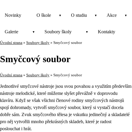
Novinky
O škole
O studiu
Akce
Galerie
Soubory školy
Kontakty
Úvodní strana
»
Soubory školy
»
Smyčcový soubor
Smyčcový soubor
Úvodní strana
»
Soubory školy
»
Smyčcový soubor
Jednotlivé smyčcové nástroje jsou svou povahou a využitím především
nástroje melodické, které můžeme slyšet převážně v doprovodu
klavíru. Když se však všichni členové rodiny smyčcových nástrojů
spojí dohromady, vytvoří smyčcový soubor, který si vystačí docela
dobře sám. Zvuk smyčcového tělesa je vskutku jedinečný a skladatelé
pro něj vytvořili mnoho překrásných skladeb, které je radost
poslouchat i hrát.