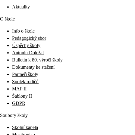
Aktuality
O škole
Info o škole
Pedagogický sbor
Úspěchy školy
Antonín Doležal
Bulletin k 80. výročí školy
Dokumenty ke stažení
Partneři školy
Spolek rodičů
MAP II
Šablony II
GDPR
Soubory školy
Školní kapela
Musitronika