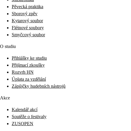
Pěvecká praktika
Sborový zpěv
Kytarový soubor
Flétnové soubory
Smyčcový soubor
O studiu
Přihlášky ke studiu
Přijímací zkoušky
Rozvrh HN
Úplata za vzdělání
Zápůjčky hudebních nástrojů
Akce
Kalendář akcí
Soutěže o festivaly
ZUSOPEN