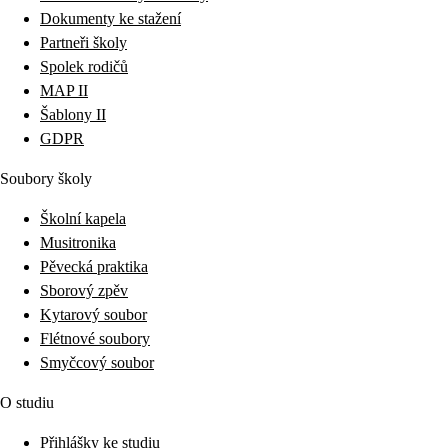
Dokumenty ke stažení
Partneři školy
Spolek rodičů
MAP II
Šablony II
GDPR
Soubory školy
Školní kapela
Musitronika
Pěvecká praktika
Sborový zpěv
Kytarový soubor
Flétnové soubory
Smyčcový soubor
O studiu
Přihlášky ke studiu