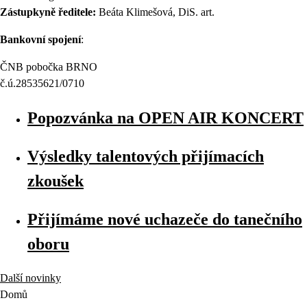
Zástupkyně ředitele:
Beáta Klimešová, DiS. art.
Bankovní spojení
:
ČNB pobočka BRNO
č.ú.28535621/0710
Popozvánka na OPEN AIR KONCERT
Výsledky talentových přijímacích
zkoušek
Přijímáme nové uchazeče do tanečního
oboru
Další novinky
Domů