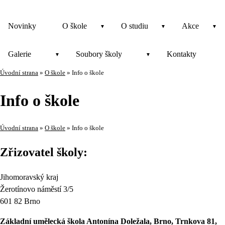
Novinky
O škole
O studiu
Akce
Galerie
Soubory školy
Kontakty
Úvodní strana
»
O škole
»
Info o škole
Info o škole
Úvodní strana
»
O škole
»
Info o škole
Zřizovatel školy:
Jihomoravský kraj
Žerotínovo náměstí 3/5
601 82 Brno
Základní umělecká škola Antonína Doležala, Brno, Trnkova 81,