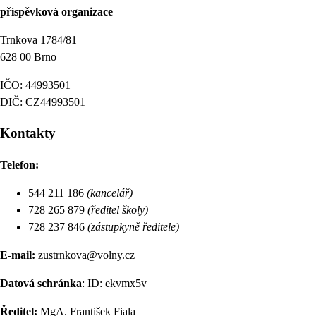
příspěvková organizace
Trnkova 1784/81
628 00 Brno
IČO: 44993501
DIČ: CZ44993501
Kontakty
Telefon:
544 211 186
(kancelář)
728 265 879
(ředitel školy)
728 237 846
(zástupkyně ředitele)
E-mail:
zustrnkova@volny.cz
Datová schránka
: ID: ekvmx5v
Ředitel:
MgA. František Fiala