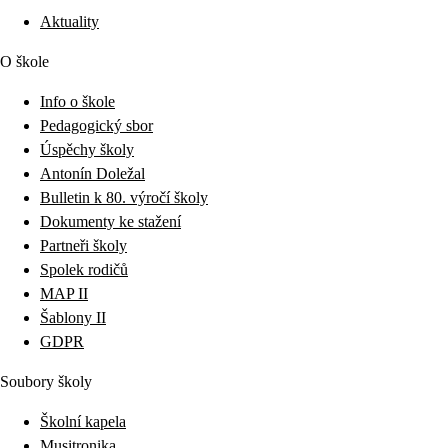
Aktuality
O škole
Info o škole
Pedagogický sbor
Úspěchy školy
Antonín Doležal
Bulletin k 80. výročí školy
Dokumenty ke stažení
Partneři školy
Spolek rodičů
MAP II
Šablony II
GDPR
Soubory školy
Školní kapela
Musitronika