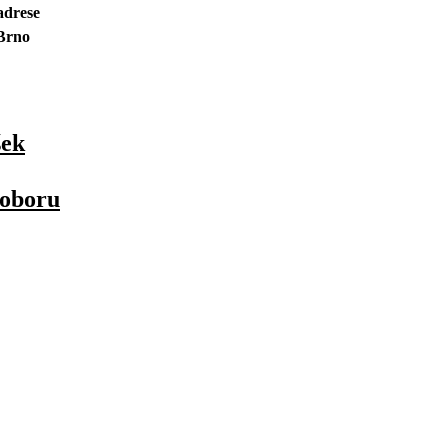
adrese
Brno
šek
 oboru