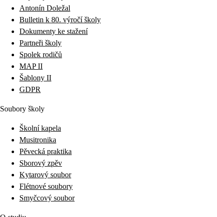
Antonín Doležal
Bulletin k 80. výročí školy
Dokumenty ke stažení
Partneři školy
Spolek rodičů
MAP II
Šablony II
GDPR
Soubory školy
Školní kapela
Musitronika
Pěvecká praktika
Sborový zpěv
Kytarový soubor
Flétnové soubory
Smyčcový soubor