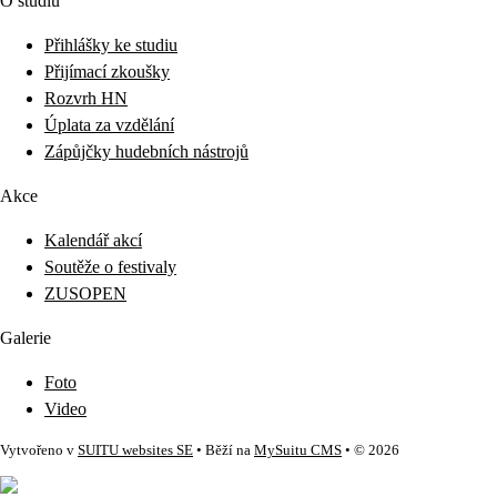
O studiu
Přihlášky ke studiu
Přijímací zkoušky
Rozvrh HN
Úplata za vzdělání
Zápůjčky hudebních nástrojů
Akce
Kalendář akcí
Soutěže o festivaly
ZUSOPEN
Galerie
Foto
Video
Vytvořeno v
SUITU websites SE
• Běží na
MySuitu CMS
• © 2026