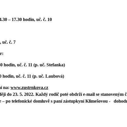
14.30 – 17.30 hodin, uč. č. 10
 uč. č. 7
r:
0 hodin, uč. č. 11 (p. uč. Stefanka)
0 hodin, uč. č. 11 (p. uč. Laubová)
ní na:
www.zustrnkova.cz
ději do 23. 5. 2022. Každý rodič poté obdrží e-mail se stanoveným 
e – po telefonické domluvě s paní zástupkyní Klimešovou - dohodn