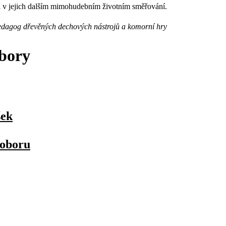
 v jejich dalším mimohudebním životním směřování.
pedagog dřevěných dechových nástrojů a komorní hry
ubory
šek
 oboru