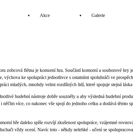
Akce
Galerie
ru zobcová flétna je komorní hra. Součástí komorní a souborové hry 
e, výchova ke spolupráci jednotlivce s ostatními spoluhráči ve prospě
ráci mladých, mnohdy velmi rozdílných lidí, které spojuje stejná láska
jednotlivé hudební nástroje dobře souzněly a aby výsledná hudební pro
tě i něčím více, co nakonec vše spojí do jednoho celku a dodává těmto
morní hře daleko spíše rozvíjí zkušenost spolupráce, vzájemné rovnová
sluchači vždy ocení. Navíc toto - někdy nelehké - učení se spolupracov