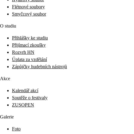
Flétnové soubory
Smyčcový soubor
O studiu
Přihlášky ke studiu
Přijímací zkoušky
Rozvrh HN
Úplata za vzdělání
Zápůjčky hudebních nástrojů
Akce
Kalendář akcí
Soutěže o festivaly
ZUSOPEN
Galerie
Foto