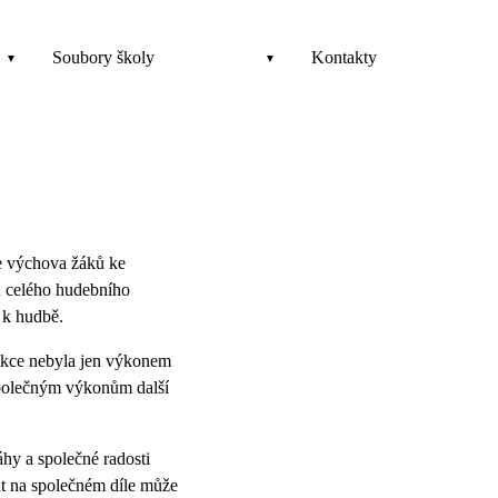
Soubory školy
Kontakty
je výchova žáků ke
ch celého hudebního
 k hudbě.
dukce nebyla jen výkonem
 společným výkonům další
hy a společné radosti
at na společném díle může