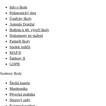
Info o škole
Pedagogický sbor
Úspěchy školy
Antonín Doležal
Bulletin k 80. výročí školy
Dokumenty ke stažení
Partneři školy
Spolek rodičů
MAP II
Šablony II
GDPR
Soubory školy
Školní kapela
Musitronika
Pěvecká praktika
Sborový zpěv
Kytarový soubor