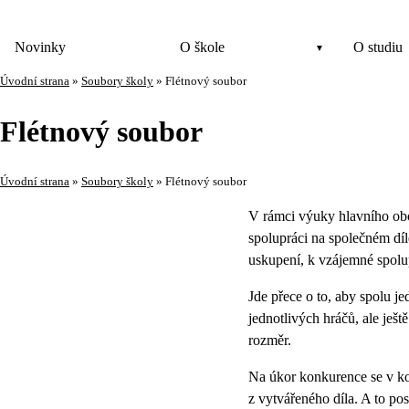
Novinky
O škole
O studiu
Úvodní strana
»
Soubory školy
»
Flétnový soubor
Flétnový soubor
Úvodní strana
»
Soubory školy
»
Flétnový soubor
V rámci výuky hlavního obo
spolupráci na společném díl
uskupení, k vzájemné spolup
Jde přece o to, aby spolu 
jednotlivých hráčů, ale ješ
rozměr.
Na úkor konkurence se v ko
z vytvářeného díla. A to po