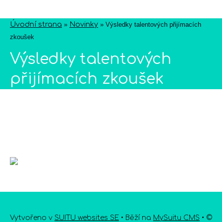
Úvodní strana
»
Novinky
»
Výsledky talentových přijímacích
zkoušek
Výsledky talentových
přijímacích zkoušek
Vytvořeno v
SUITU websites SE
• Běží na
MySuitu CMS
• ©