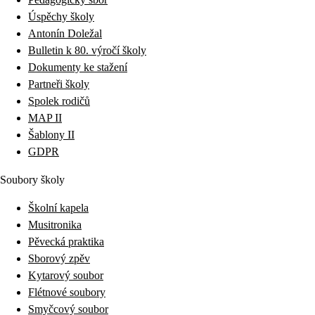
Úspěchy školy
Antonín Doležal
Bulletin k 80. výročí školy
Dokumenty ke stažení
Partneři školy
Spolek rodičů
MAP II
Šablony II
GDPR
Soubory školy
Školní kapela
Musitronika
Pěvecká praktika
Sborový zpěv
Kytarový soubor
Flétnové soubory
Smyčcový soubor