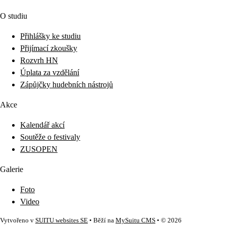
O studiu
Přihlášky ke studiu
Přijímací zkoušky
Rozvrh HN
Úplata za vzdělání
Zápůjčky hudebních nástrojů
Akce
Kalendář akcí
Soutěže o festivaly
ZUSOPEN
Galerie
Foto
Video
Vytvořeno v
SUITU websites SE
• Běží na
MySuitu CMS
• © 2026