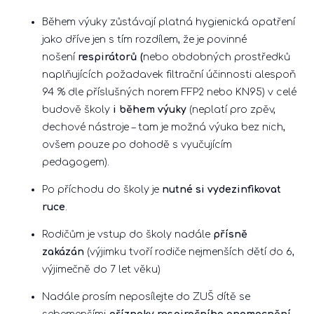
Během výuky zůstávají platná hygienická opatření
jako dříve jen s tím rozdílem, že je povinné
nošení
respirátorů (
nebo obdobných prostředků
naplňujících požadavek filtrační účinnosti alespoň
94 % dle příslušných norem FFP2 nebo KN95) v celé
budově školy
i během výuky
(neplatí pro zpěv,
dechové nástroje – tam je možná výuka bez nich,
ovšem pouze po dohodě s vyučujícím
pedagogem).
Po příchodu do školy je
nutné si vydezinfikovat
ruce
.
Rodičům je vstup do školy nadále
přísně
zakázán
(výjimku tvoří rodiče nejmenších dětí do 6,
výjimečně do 7 let věku)
Nadále prosím neposílejte do ZUŠ dítě se