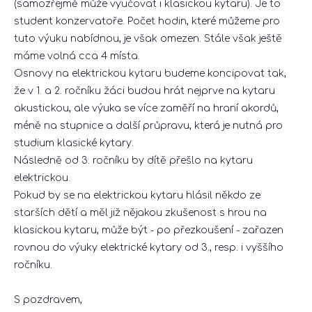
(samozřejmě může vyučovat i klasickou kytaru). Je to
student konzervatoře. Počet hodin, které můžeme pro
tuto výuku nabídnou, je však omezen. Stále však ještě
máme volná cca 4 místa.
Osnovy na elektrickou kytaru budeme koncipovat tak,
že v 1. a 2. ročníku žáci budou hrát nejprve na kytaru
akustickou, ale výuka se více zaměří na hraní akordů,
méně na stupnice a další průpravu, která je nutná pro
studium klasické kytary.
Následně od 3. ročníku by dítě přešlo na kytaru
elektrickou.
Pokud by se na elektrickou kytaru hlásil někdo ze
starších dětí a měl již nějakou zkušenost s hrou na
klasickou kytaru, může být - po přezkoušení - zařazen
rovnou do výuky elektrické kytary od 3., resp. i vyššího
ročníku.
S pozdravem,