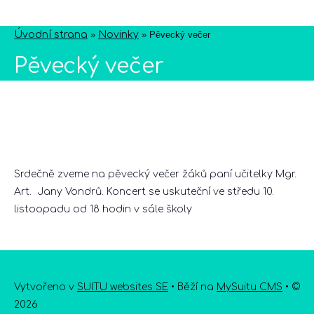
Úvodní strana
»
Novinky
»
Pěvecký večer
Pěvecký večer
Srdečně zveme na pěvecký večer žáků paní učitelky Mgr.
Art. Jany Vondrů. Koncert se uskuteční ve středu 10.
listoopadu od 18 hodin v sále školy
Vytvořeno v
SUITU websites SE
• Běží na
MySuitu CMS
• ©
2026