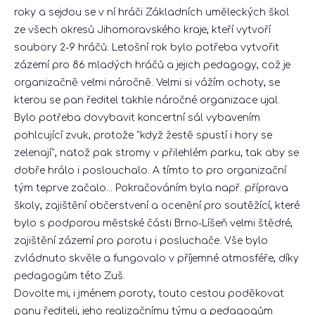
roky a sejdou se v ní hráči Základních uměleckých škol
ze všech okresů Jihomoravského kraje, kteří vytvoří
soubory 2-9 hráčů. Letošní rok bylo potřeba vytvořit
zázemí pro 86 mladých hráčů a jejich pedagogy, což je
organizačně velmi náročně. Velmi si vážím ochoty, se
kterou se pan ředitel takhle náročné organizace ujal.
Bylo potřeba dovybavit koncertní sál vybavením
pohlcující zvuk, protože "když žestě spustí i hory se
zelenají", natož pak stromy v přilehlém parku, tak aby se
dobře hrálo i poslouchalo. A tímto to pro organizační
tým teprve začalo... Pokračováním byla např. příprava
školy, zajištění občerstvení a ocenění pro soutěžící, které
bylo s podporou městské části Brno-Líšeň velmi štědré,
zajištění zázemí pro porotu i posluchače. Vše bylo
zvládnuto skvěle a fungovalo v příjemné atmosféře, díky
pedagogům této Zuš.
Dovolte mi, i jménem poroty, touto cestou poděkovat
panu řediteli, jeho realizačnímu týmu a pedagogům