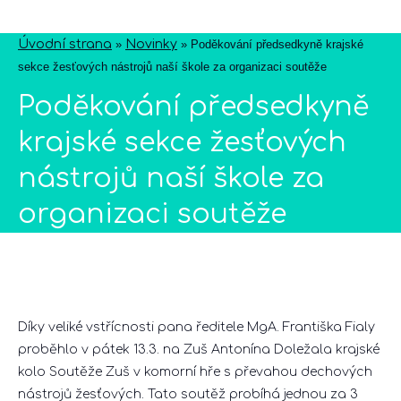
Úvodní strana
»
Novinky
»
Poděkování předsedkyně krajské
sekce žesťových nástrojů naší škole za organizaci soutěže
Poděkování předsedkyně
krajské sekce žesťových
nástrojů naší škole za
organizaci soutěže
Díky veliké vstřícnosti pana ředitele MgA. Františka Fialy
proběhlo v pátek 13.3. na Zuš Antonína Doležala krajské
kolo Soutěže Zuš v komorní hře s převahou dechových
nástrojů žesťových. Tato soutěž probíhá jednou za 3