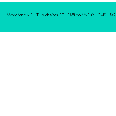
Vytvořeno v
SUITU websites SE
• Běží na
MySuitu CMS
• © 