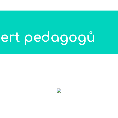
O škole
O studiu
Akce
Gal
cert pedagogů