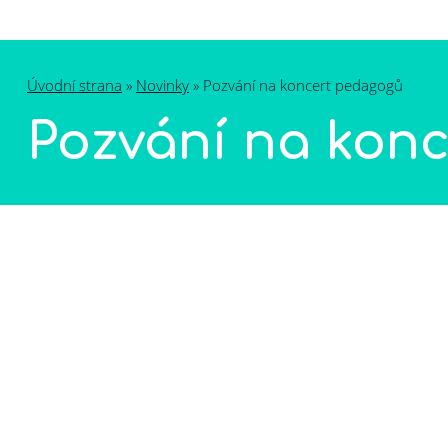
Novinky
Úvodní strana
»
Novinky
»
Pozvání na koncert pedagogů
Pozvání na kon