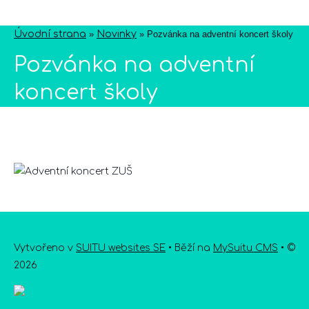
Úvodní strana
»
Novinky
»
Pozvánka na adventní koncert školy
Pozvánka na adventní
koncert školy
Vytvořeno v
SUITU websites SE
• Běží na
MySuitu CMS
• ©
2026