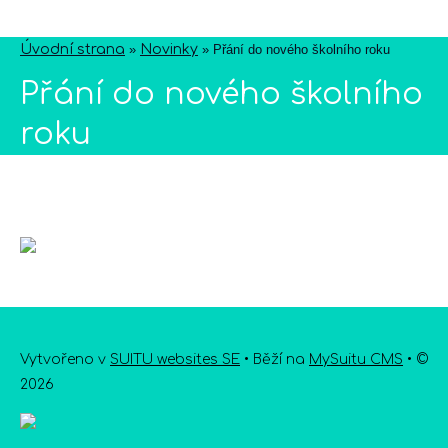
Úvodní strana
»
Novinky
»
Přání do nového školního roku
Přání do nového školního
roku
Vytvořeno v
SUITU websites SE
• Běží na
MySuitu CMS
• ©
2026