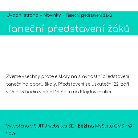
Úvodní strana
»
Novinky
»
Taneční představení žáků
Taneční představení žáků
Zveme všechny přátele školy na slavnostní představení
tanečního oboru školy. Představení se uskuteční 22. září
v 16 a 18 hodin v sále Dělňáku na Klajdovké ulici.
Vytvořeno v
SUITU websites SE
• Běží na
MySuitu CMS
• ©
2026