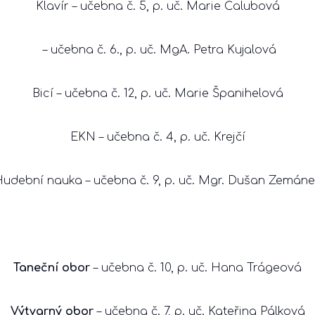
Klavír – učebna č. 5, p. uč. Marie Čalubová
– učebna č. 6., p. uč. MgA. Petra Kujalová
Bicí – učebna č. 12, p. uč. Marie Španihelová
EKN – učebna č. 4, p. uč. Krejčí
udební nauka – učebna č. 9, p. uč. Mgr. Dušan Zemán
Taneční obor
– učebna č. 10, p. uč. Hana Trágeová
Výtvarný obor
– učebna č. 7, p. uč. Kateřina Pálková