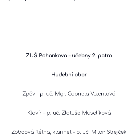
ZUŠ Pohankova – učebny 2. patro
Hudební obor
Zpěv – p. uč. Mgr. Gabriela Valentová
Klavír – p. uč. Zlatuše Muselíková
Zobcová flétna, klarinet – p. uč. Milan Strejček