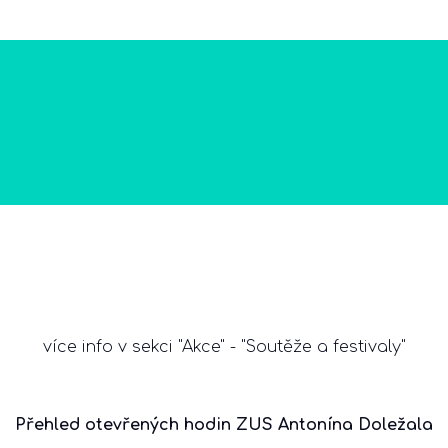
O škole
O studiu
Akce
Gal
více info v sekci "Akce" - "Soutěže a festivaly"
Přehled otevřených hodin ZUS Antonína Doležala