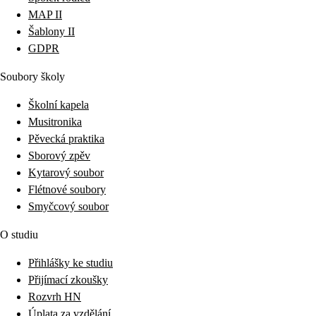
MAP II
Šablony II
GDPR
Soubory školy
Školní kapela
Musitronika
Pěvecká praktika
Sborový zpěv
Kytarový soubor
Flétnové soubory
Smyčcový soubor
O studiu
Přihlášky ke studiu
Přijímací zkoušky
Rozvrh HN
Úplata za vzdělání