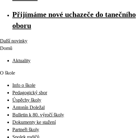
Přijímáme nové uchazeče do tanečního
oboru
Další novinky
Domů
Aktuality
O škole
Info o škole
Pedagogický sbor
Úspěchy školy
Antonín Doležal
Bulletin k 80. výročí školy
Dokumenty ke stažení
Partneři školy
Spolek rodičů