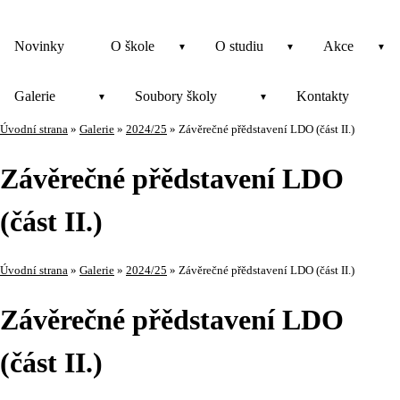
Novinky
O škole
O studiu
Akce
Galerie
Soubory školy
Kontakty
Úvodní strana
»
Galerie
»
2024/25
»
Závěrečné přědstavení LDO (část II.)
Závěrečné přědstavení LDO
(část II.)
Úvodní strana
»
Galerie
»
2024/25
»
Závěrečné přědstavení LDO (část II.)
Závěrečné přědstavení LDO
(část II.)