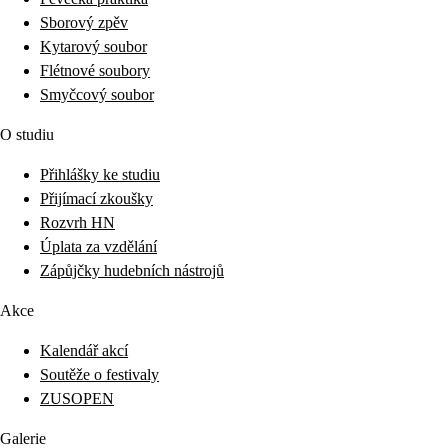
Sborový zpěv
Kytarový soubor
Flétnové soubory
Smyčcový soubor
O studiu
Přihlášky ke studiu
Přijímací zkoušky
Rozvrh HN
Úplata za vzdělání
Zápůjčky hudebních nástrojů
Akce
Kalendář akcí
Soutěže o festivaly
ZUSOPEN
Galerie