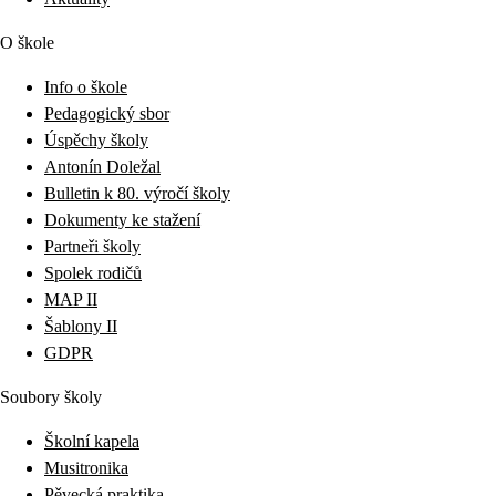
O škole
Info o škole
Pedagogický sbor
Úspěchy školy
Antonín Doležal
Bulletin k 80. výročí školy
Dokumenty ke stažení
Partneři školy
Spolek rodičů
MAP II
Šablony II
GDPR
Soubory školy
Školní kapela
Musitronika
Pěvecká praktika