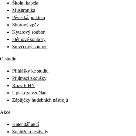
Školní kapela
Musitronika
Pěvecká praktika
Sborový zpěv
Kytarový soubor
Flétnové soubory
Smyčcový soubor
O studiu
Přihlášky ke studiu
Přijímací zkoušky
Rozvrh HN
Úplata za vzdělání
Zápůjčky hudebních nástrojů
Akce
Kalendář akcí
Soutěže o festivaly