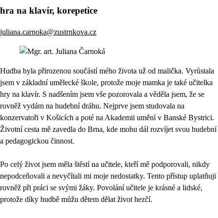
hra na klavír, korepetice
juliana.carnoka@zustrnkova.cz
Hudba byla přirozenou součástí mého života už od malička. Vyrůstala
jsem v základní umělecké škole, protože moje mamka je také učitelka
hry na klavír. S nadšením jsem vše pozorovala a věděla jsem, že se
rovněž vydám na hudební dráhu. Nejprve jsem studovala na
konzervatoři v Košicích a poté na Akademii umění v Banské Bystrici.
Životní cesta mě zavedla do Brna, kde mohu dál rozvíjet svou hudební
a pedagogickou činnost.
Po celý život jsem měla štěstí na učitele, kteří mě podporovali, nikdy
nepodceňovali a nevyčítali mi moje nedostatky. Tento přístup uplatňuji
rovněž při práci se svými žáky. Povolání učitele je krásné a lidské,
protože díky hudbě můžu dětem dělat život hezčí.