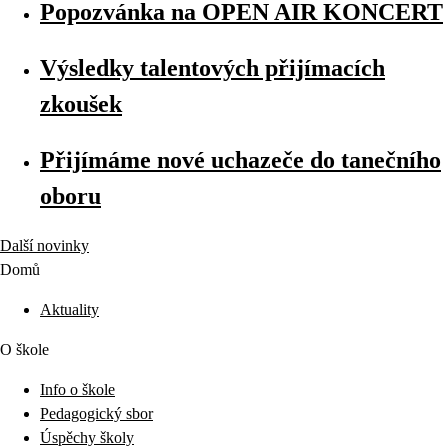
Popozvánka na OPEN AIR KONCERT
Výsledky talentových přijímacích
zkoušek
Přijímáme nové uchazeče do tanečního
oboru
Další novinky
Domů
Aktuality
O škole
Info o škole
Pedagogický sbor
Úspěchy školy