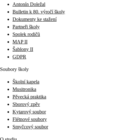
Antonín Doležal
Bulletin k 80. výročí školy
Dokumenty ke stažení
Partneři školy
Spolek rodičů
MAP II
Šablony II
GDPR
Soubory školy
Školní kapela
Musitronika
Pěvecká praktika
Sborový zpěv
Kytarový soubor
Flétnové soubory
Smyčcový soubor
O studiu