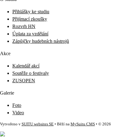
Přihlášky ke studiu
Přijímací zkoušky
Rozvrh HN
Úplata za vzdělání
Zápůjčky hudebních nástrojů
Akce
Kalendář akcí
Soutěže o festivaly
ZUSOPEN
Galerie
Foto
Video
Vytvořeno v
SUITU websites SE
• Běží na
MySuitu CMS
• © 2026