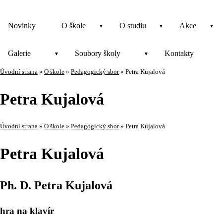
Novinky
O škole
O studiu
Akce
Galerie
Soubory školy
Kontakty
Úvodní strana
»
O škole
»
Pedagogický sbor
»
Petra Kujalová
Petra Kujalová
Úvodní strana
»
O škole
»
Pedagogický sbor
»
Petra Kujalová
Petra Kujalová
Ph. D. Petra Kujalová
hra na klavír