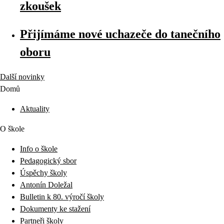
zkoušek
Přijímáme nové uchazeče do tanečního
oboru
Další novinky
Domů
Aktuality
O škole
Info o škole
Pedagogický sbor
Úspěchy školy
Antonín Doležal
Bulletin k 80. výročí školy
Dokumenty ke stažení
Partneři školy