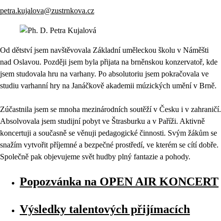
petra.kujalova@zustrnkova.cz
Od dětství jsem navštěvovala Základní uměleckou školu v Náměšti
nad Oslavou. Později jsem byla přijata na brněnskou konzervatoř, kde
jsem studovala hru na varhany. Po absolutoriu jsem pokračovala ve
studiu varhanní hry na Janáčkově akademii múzických umění v Brně.
Zúčastnila jsem se mnoha mezinárodních soutěží v Česku i v zahraničí.
Absolvovala jsem studijní pobyt ve Štrasburku a v Paříži. Aktivně
koncertuji a současně se věnuji pedagogické činnosti. Svým žákům se
snažím vytvořit příjemné a bezpečné prostředí, ve kterém se cítí dobře.
Společně pak objevujeme svět hudby plný fantazie a pohody.
Popozvánka na OPEN AIR KONCERT
Výsledky talentových přijímacích