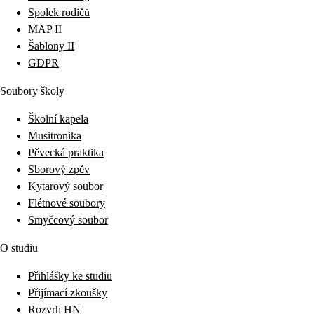
Spolek rodičů
MAP II
Šablony II
GDPR
Soubory školy
Školní kapela
Musitronika
Pěvecká praktika
Sborový zpěv
Kytarový soubor
Flétnové soubory
Smyčcový soubor
O studiu
Přihlášky ke studiu
Přijímací zkoušky
Rozvrh HN