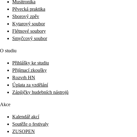
Musitronika
Pěvecká praktika
Sborový zpěv
Kytarový soubor
Flétnové soubory
Smyčcový soubor
O studiu
Přihlášky ke studiu
Přijímací zkoušky
Rozvrh HN
Úplata za vzdělání
Zápůjčky hudebních nástrojů
Akce
Kalendář akcí
Soutěže o festivaly
ZUSOPEN