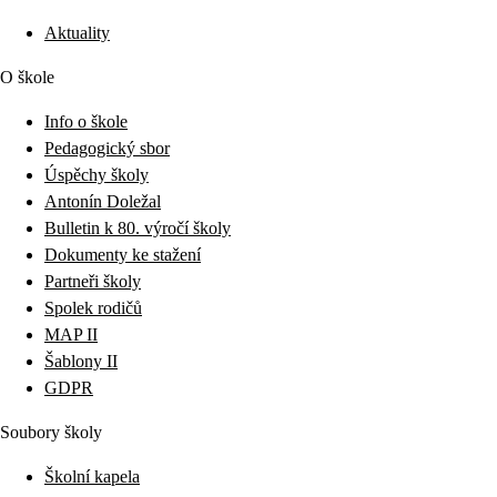
Aktuality
O škole
Info o škole
Pedagogický sbor
Úspěchy školy
Antonín Doležal
Bulletin k 80. výročí školy
Dokumenty ke stažení
Partneři školy
Spolek rodičů
MAP II
Šablony II
GDPR
Soubory školy
Školní kapela