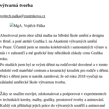
výtvarná tvorba
vojtech.palka@zustrnkova.cz
Absolvoval jsem obor užitá malba na Střední škole umění a designu
v Brně, a poté ateliér Grafika I. na Akademii výtvarných umění
v Praze. Účastnil jsem se mnoha kolektivních i samostatných výstav u
nás i v zahraničí a mé grafické listy několikrát získaly cenu Grafika
roku.
Po studiích jsem byl se svými dětmi na rodičovské dovolené a v tomto
období vedl mateřské centrum a keramický kroužek pro rodiče s dětmi.
Práci s dětmi jsem si natolik zamiloval, že od roku 2018 vyučuji na
základní umělecké škole výtvarnou tvorbu.
Žáky se snažím rozvíjet, zdokonalovat a podporovat v experimentech
v technikách kresby, malby, grafiky, prostorové tvorby a animování.
Každý rok přihlašuji jejich práce do výtvarných soutěží a animované