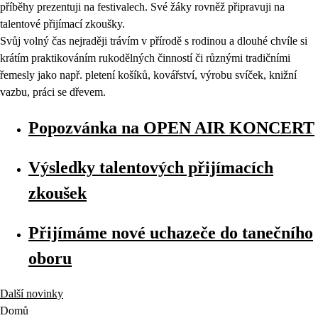
příběhy prezentuji na festivalech. Své žáky rovněž připravuji na
talentové přijímací zkoušky.
Svůj volný čas nejraději trávím v přírodě s rodinou a dlouhé chvíle si
krátím praktikováním rukodělných činností či různými tradičními
řemesly jako např. pletení košíků, kovářství, výrobu svíček, knižní
vazbu, práci se dřevem.
Popozvánka na OPEN AIR KONCERT
Výsledky talentových přijímacích
zkoušek
Přijímáme nové uchazeče do tanečního
oboru
Další novinky
Domů